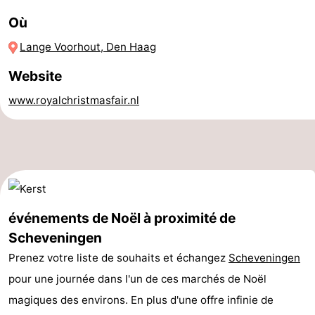
Où
aan
Noordhollands
-
Lange Voorhout, Den Haag
Zee
duinreservaat
Wijk
-
Website
aan
Nature
-
www.royalchristmasfair.nl
Zee
Zuid-
Amsterdam
-
Kennermerland
Haarlem
-
Zandvoort
Hollande-
Méridionale
-
événements de Noël à proximité de
Scheveningen
Leiden
Bollenstreek
Prenez votre liste de souhaits et échangez
Scheveningen
-
pour une journée dans l'un de ces marchés de Noël
magiques des environs. En plus d'une offre infinie de
Nature
-