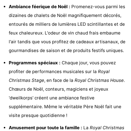
Ambiance féerique de Noël :
Promenez-vous parmi les
Points
Attractions
dizaines de chalets de Noël magnifiquement décorés,
de
-
entourés de milliers de lumières LED scintillantes et de
feux chaleureux. L'odeur de vin chaud frais embaume
vue
Croisières
-
l'air tandis que vous profitez de cadeaux artisanaux, de
Divertissement
-
gourmandises de saison et de produits festifs uniques.
Terrains
-
Programmes spéciaux :
Chaque jour, vous pouvez
profiter de performances musicales sur la
Royal
de
Aires
Villages
Christmas Stage
, en face de la
Royal Christmas House
.
jeux
de
&
Nature
Chœurs de Noël, conteurs, magiciens et joyeux
'dweilkorps' créent une ambiance festive
jeux
villes
Visites
supplémentaire. Même le véritable Père Noël fait une
intérieures
guidées
Sports
visite presque quotidienne !
-
Amusement pour toute la famille :
La
Royal Christmas