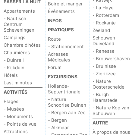
- Katwijk
PASSER LA NUIT
Boire et manger
- La Haye
Appartements
Événements
- Rotterdam
- Nautisch
INFOS
- Rockanje
Centrum
PRATIQUES
Scheveningen
Zeeland
Campings
Schouwen-
Route
Duiveland
Chambre d'hôtes
- Stationnement
- Renesse
Chaumières
Adresses
- Brouwershaven
Médicales
- Duinrell
- Bruinisse
Forum
- Kijkduin
- Zierikzee
Hôtels
EXCURSIONS
- Nature
Last minutes
Hollande-
Oosterschelde
Septentrionale
ACTIVITÉS
- Burgh
- Nature
Haamstede
Plages
Schoorlse Duinen
- Nature Kop van
- Musées
- Bergen aan Zee
Schouwen
- Monuments
- Bergen
AUTRE
- Points de vue
- Alkmaar
Attractions
À propos de nous