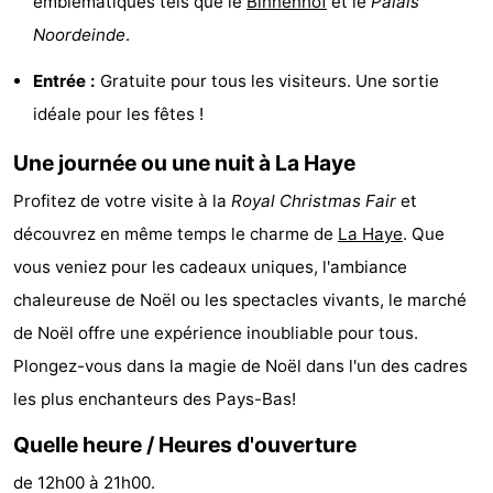
emblématiques tels que le
Binnenhof
et le
Palais
-
Noordeinde
.
Entrée :
Gratuite pour tous les visiteurs. Une sortie
Stationnement
Adresses
idéale pour les fêtes !
Médicales
Région
Une journée ou une nuit à La Haye
Hollande-
Profitez de votre visite à la
Royal Christmas Fair
et
Septentrionale
-
découvrez en même temps le charme de
La Haye
. Que
vous veniez pour les cadeaux uniques, l'ambiance
Nature
-
chaleureuse de Noël ou les spectacles vivants, le marché
Schoorlse
Bergen
-
de Noël offre une expérience inoubliable pour tous.
Plongez-vous dans la magie de Noël dans l'un des cadres
Duinen
aan
Bergen
-
les plus enchanteurs des Pays-Bas!
Zee
Alkmaar
-
Quelle heure / Heures d'ouverture
Egmond
-
de 12h00 à 21h00.