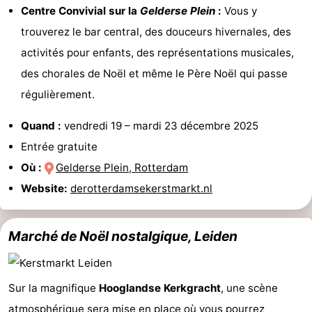
Centre Convivial sur la
Gelderse Plein
:
Vous y
Zierikzee
-
trouverez le bar central, des douceurs hivernales, des
activités pour enfants, des représentations musicales,
Nature
-
des chorales de Noël et même le Père Noël qui passe
Oosterschelde
Burgh
-
régulièrement.
Haamstede
Nature
Météo
Quand :
vendredi 19
–
mardi 23 décembre 2025
Entrée gratuite
Kop
Contact
Où :
Gelderse Plein, Rotterdam
van
Website:
derotterdamsekerstmarkt.nl
Schouwen
Marché de Noël nostalgique, Leiden
Sur la magnifique
Hooglandse Kerkgracht
, une scène
atmosphérique sera mise en place où vous pourrez