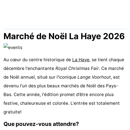
-
Duinrell
-
Kijkduin
Hôtels
Marché de Noël La Haye 2026
Last
minutes
Plages
Au cœur du centre historique de
La Haye
, se tient chaque
décembre l'enchantante
Royal Christmas Fair
. Ce marché
Voir
de Noël annuel, situé sur l'iconique
Lange Voorhout
, est
et
Lieux
devenu l'un des plus beaux marchés de Noël des Pays-
Bas. Cette année, l'édition promet d'être encore plus
faire
d'intérêt
-
festive, chaleureuse et colorée. L'entrée est totalement
Musées
-
gratuite!
Que pouvez-vous attendre?
Monuments
-