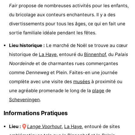
Fair
propose de nombreuses activités pour les enfants,
Faire
-
du bricolage aux conteurs enchanteurs. Il y a des
du
Randonnée
-
divertissements pour tous les âges, ce qui en fait une
sortie familiale idéale pendant les fêtes.
vélo
Terrains
-
Lieu historique :
Le marché de Noël se trouve au cœur
de
Surfen
-
historique de
La Haye
, entouré du
Binnenhof
, du
Palais
golf
Peche
-
Noordeinde
et de charmantes rues commerçantes
comme
Denneweg
et Plein. Faites-en une journée
Sportive
Equitation
Boire
complète avec une visite des
musées
à proximité ou
et
Événements
une agréable promenade le long de la
plage
de
Scheveningen
.
manger
Pratiques
Informations Pratiques
Forum
Lieu :
Lange Voorhout
,
La Haye
, entouré de sites
Route