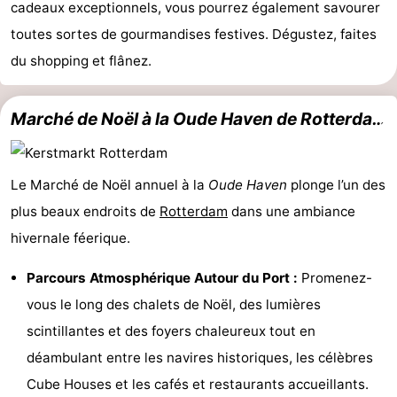
cadeaux exceptionnels, vous pourrez également savourer
Hollands
Noordwijk
-
toutes sortes de gourmandises festives. Dégustez, faites
du shopping et flânez.
Duin
Katwijk
-
La
-
Marché de Noël à la
Oude Haven
de Rotterdam
Haye
Rotterdam
-
Le Marché de Noël annuel à la
Oude Haven
plonge l’un des
Rockanje
Zeeland
plus beaux endroits de
Rotterdam
dans une ambiance
Schouwen-
hivernale féerique.
Duiveland
-
Parcours Atmosphérique Autour du Port :
Promenez-
vous le long des chalets de Noël, des lumières
Renesse
-
scintillantes et des foyers chaleureux tout en
Brouwershaven
-
déambulant entre les navires historiques, les célèbres
Cube Houses et les cafés et restaurants accueillants.
Bruinisse
-