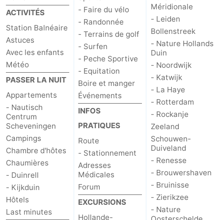
Méridionale
- Faire du vélo
ACTIVITÉS
- Leiden
- Randonnée
Station Balnéaire
Bollenstreek
- Terrains de golf
Astuces
- Nature Hollands
- Surfen
Avec les enfants
Duin
- Peche Sportive
Météo
- Noordwijk
- Equitation
- Katwijk
PASSER LA NUIT
Boire et manger
- La Haye
Appartements
Événements
- Rotterdam
- Nautisch
INFOS
- Rockanje
Centrum
PRATIQUES
Scheveningen
Zeeland
Campings
Schouwen-
Route
Duiveland
Chambre d'hôtes
- Stationnement
- Renesse
Chaumières
Adresses
- Brouwershaven
Médicales
- Duinrell
- Bruinisse
Forum
- Kijkduin
- Zierikzee
Hôtels
EXCURSIONS
- Nature
Last minutes
Hollande-
Oosterschelde