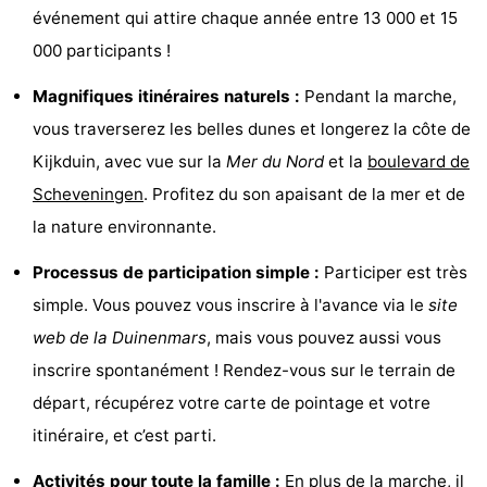
événement qui attire chaque année entre 13 000 et 15
Faire
-
000 participants !
du
Randonnée
-
Magnifiques itinéraires naturels :
Pendant la marche,
vélo
Terrains
-
vous traverserez les belles dunes et longerez la côte de
Kijkduin, avec vue sur la
Mer du Nord
et la
boulevard de
de
Surfen
-
Scheveningen
. Profitez du son apaisant de la mer et de
golf
Peche
-
la nature environnante.
Processus de participation simple :
Participer est très
Sportive
Equitation
Boire
simple. Vous pouvez vous inscrire à l'avance via le
site
et
Événements
web de la Duinenmars
, mais vous pouvez aussi vous
inscrire spontanément ! Rendez-vous sur le terrain de
manger
Pratiques
départ, récupérez votre carte de pointage et votre
Forum
itinéraire, et c’est parti.
Route
Activités pour toute la famille :
En plus de la marche, il