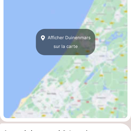
Zierikzee
-
Nature
-
Oosterschelde
Burgh
-
Afficher Duinenmars
sur la carte
Haamstede
Nature
Météo
Kop
Contact
van
Schouwen