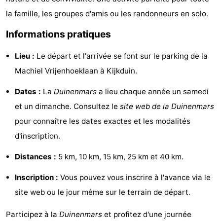
la famille, les groupes d'amis ou les randonneurs en solo.
aan
Noordhollands
-
Informations pratiques
Zee
duinreservaat
Wijk
-
Lieu :
Le départ et l'arrivée se font sur le parking de la
aan
Nature
-
Machiel Vrijenhoeklaan à Kijkduin.
Zee
Zuid-
Amsterdam
-
Dates :
La
Duinenmars
a lieu chaque année un samedi
Kennermerland
Haarlem
-
et un dimanche. Consultez le
site web de la Duinenmars
pour connaître les dates exactes et les modalités
Zandvoort
Hollande-
d'inscription.
Méridionale
-
Distances :
5 km, 10 km, 15 km, 25 km et 40 km.
Leiden
Bollenstreek
Inscription :
Vous pouvez vous inscrire à l'avance via le
site web ou le jour même sur le terrain de départ.
-
Participez à la
Duinenmars
et profitez d'une journée
Nature
-