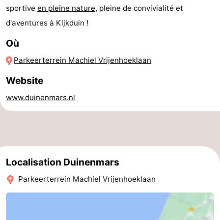
sportive
en pleine nature
, pleine de convivialité et
Hollands
Noordwijk
-
d'aventures à Kijkduin !
Duin
Katwijk
-
Où
Parkeerterrein Machiel Vrijenhoeklaan
La
-
Website
Haye
Rotterdam
-
www.duinenmars.nl
Rockanje
Zeeland
Schouwen-
Duiveland
-
Localisation Duinenmars
Renesse
-
Parkeerterrein Machiel Vrijenhoeklaan
Brouwershaven
-
Bruinisse
-