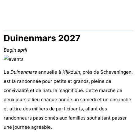
-
Duinrell
-
Kijkduin
Hôtels
Duinenmars 2027
Last
Begin april
minutes
Plages
La
Duinenmars
annuelle à
Kijkduin
, près de
Scheveningen
,
Voir
est la randonnée pour petits et grands, pleine de
et
Lieux
convivialité et de nature magnifique. Cette marche de
deux jours a lieu chaque année un samedi et un dimanche
faire
d'intérêt
-
et attire des milliers de participants, allant des
Musées
-
randonneurs passionnés aux familles souhaitant passer
une journée agréable.
Monuments
-