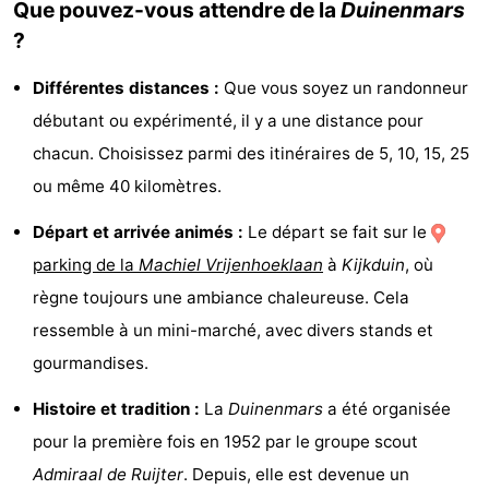
Que pouvez-vous attendre de la
Duinenmars
Points
Attractions
?
de
-
Différentes distances :
Que vous soyez un randonneur
débutant ou expérimenté, il y a une distance pour
vue
Croisières
-
chacun. Choisissez parmi des itinéraires de 5, 10, 15, 25
Divertissement
-
ou même 40 kilomètres.
Terrains
-
Départ et arrivée animés :
Le départ se fait sur le
parking de la
Machiel Vrijenhoeklaan
à
Kijkduin
, où
de
Aires
Villages
règne toujours une ambiance chaleureuse. Cela
jeux
de
&
Nature
ressemble à un mini-marché, avec divers stands et
gourmandises.
jeux
villes
Visites
Histoire et tradition :
La
Duinenmars
a été organisée
intérieures
guidées
Sports
pour la première fois en 1952 par le groupe scout
-
Admiraal de Ruijter
. Depuis, elle est devenue un