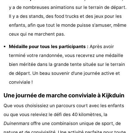
y a de nombreuses animations sur le terrain de départ.
-
Il y a des stands, des food trucks et des jeux pour les
Stationnement
Adresses
enfants, afin que tout le monde puisse s'amuser, même
ceux qui ne marchent pas.
Médicales
Région
Médaille pour tous les participants :
Après avoir
Hollande-
terminé votre randonnée, vous recevrez une médaille
Septentrionale
-
bien méritée dans la grande tente située sur le terrain
de départ. Un beau souvenir d'une journée active et
Nature
-
conviviale !
Schoorlse
Bergen
-
Une journée de marche conviviale à Kijkduin
Duinen
aan
Bergen
-
Que vous choisissiez un parcours court avec les enfants
ou que vous releviez le défi des 40 kilomètres, la
Zee
Alkmaar
-
Duinenmars
offre une combinaison unique de sport, de
Egmond
-
nature et de convivialité. Une activité parfaite pour toute