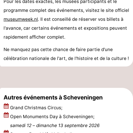
Pour les dates exactes, les musées participants et le
-
programme complet des événements, visitez le site officiel
museumweek.nl
. Il est conseillé de réserver vos billets à
Stationnement
Adresses
l'avance, car certains événements et expositions peuvent
Médicales
Région
rapidement afficher complet.
Hollande-
Ne manquez pas cette chance de faire partie d'une
célébration nationale de l'art, de l'histoire et de la culture !
Septentrionale
-
Nature
-
Schoorlse
Bergen
-
Autres événements à Scheveningen
Duinen
aan
Bergen
-
Grand Christmas Circus;
Zee
Alkmaar
-
Open Monuments Day à Scheveningen;
samedi 12
–
dimanche 13 septembre 2026
Egmond
-