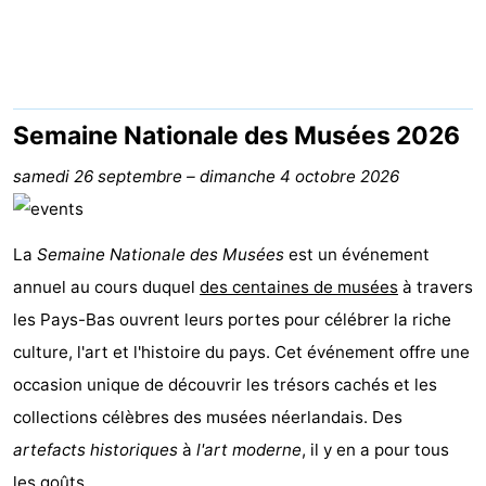
-
Duinrell
-
Kijkduin
Hôtels
Semaine Nationale des Musées 2026
Last
samedi 26 septembre
–
dimanche 4 octobre 2026
minutes
Plages
La
Semaine Nationale des Musées
est un événement
Voir
annuel au cours duquel
des centaines de musées
à travers
les Pays-Bas ouvrent leurs portes pour célébrer la riche
et
Lieux
culture, l'art et l'histoire du pays. Cet événement offre une
faire
d'intérêt
-
occasion unique de découvrir les trésors cachés et les
collections célèbres des musées néerlandais. Des
Musées
-
artefacts historiques
à
l'art moderne
, il y en a pour tous
Monuments
-
les goûts.