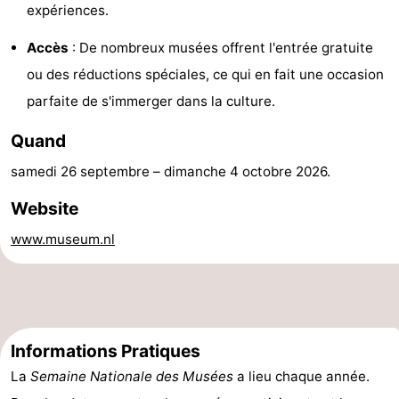
expériences.
Faire
-
Accès
: De nombreux musées offrent l'entrée gratuite
du
Randonnée
-
ou des réductions spéciales, ce qui en fait une occasion
parfaite de s'immerger dans la culture.
vélo
Terrains
-
Quand
de
Surfen
-
samedi 26 septembre
–
dimanche 4 octobre 2026
.
golf
Peche
-
Website
Sportive
Equitation
Boire
www.museum.nl
et
Événements
manger
Pratiques
Forum
Informations Pratiques
La
Semaine Nationale des Musées
a lieu chaque année.
Route