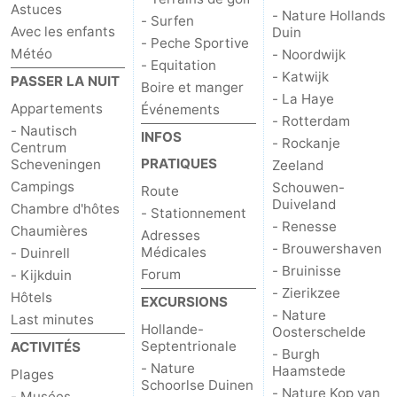
Astuces
- Nature Hollands
- Surfen
Hollands
Noordwijk
-
Avec les enfants
Duin
- Peche Sportive
Météo
- Noordwijk
- Equitation
Duin
Katwijk
-
- Katwijk
PASSER LA NUIT
Boire et manger
- La Haye
Appartements
Événements
La
-
- Rotterdam
- Nautisch
INFOS
- Rockanje
Centrum
Haye
Rotterdam
-
PRATIQUES
Scheveningen
Zeeland
Campings
Schouwen-
Rockanje
Zeeland
Route
Duiveland
Chambre d'hôtes
- Stationnement
- Renesse
Schouwen-
Chaumières
Adresses
- Brouwershaven
Médicales
- Duinrell
Duiveland
-
- Bruinisse
Forum
- Kijkduin
- Zierikzee
Hôtels
EXCURSIONS
Renesse
-
- Nature
Last minutes
Hollande-
Oosterschelde
Septentrionale
ACTIVITÉS
Brouwershaven
-
- Burgh
- Nature
Haamstede
Plages
Schoorlse Duinen
Bruinisse
-
- Nature Kop van
- Musées