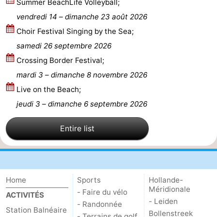
Summer BeachLife Volleyball;
aan
Noordhollands
-
vendredi 14
–
dimanche 23 août 2026
Choir Festival Singing by the Sea;
Zee
duinreservaat
Wijk
-
samedi 26 septembre 2026
aan
Nature
-
Crossing Border Festival;
mardi 3
–
dimanche 8 novembre 2026
Zee
Zuid-
Amsterdam
-
Live on the Beach;
Kennermerland
Haarlem
-
jeudi 3
–
dimanche 6 septembre 2026
Zandvoort
Hollande-
Entire list
Méridionale
-
Leiden
Bollenstreek
Home
Sports
Hollande-
Méridionale
-
- Faire du vélo
ACTIVITÉS
- Leiden
- Randonnée
Station Balnéaire
Nature
-
Bollenstreek
- Terrains de golf