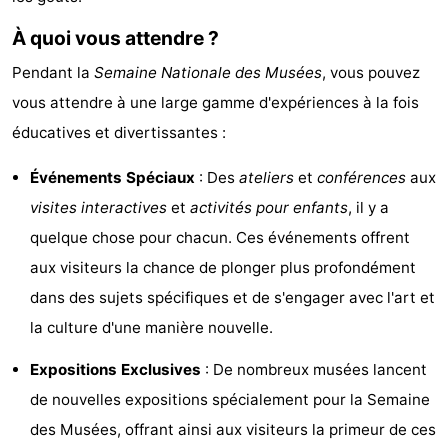
Points
Attractions
À quoi vous attendre ?
de
-
Pendant la
Semaine Nationale des Musées
, vous pouvez
vous attendre à une large gamme d'expériences à la fois
vue
Croisières
-
éducatives et divertissantes :
Divertissement
-
Événements Spéciaux
: Des
ateliers
et
conférences
aux
Terrains
-
visites interactives
et
activités pour enfants
, il y a
quelque chose pour chacun. Ces événements offrent
de
Aires
Villages
aux visiteurs la chance de plonger plus profondément
jeux
de
&
Nature
dans des sujets spécifiques et de s'engager avec l'art et
la culture d'une manière nouvelle.
jeux
villes
Visites
Expositions Exclusives
: De nombreux musées lancent
intérieures
guidées
Sports
de nouvelles expositions spécialement pour la Semaine
des Musées, offrant ainsi aux visiteurs la primeur de ces
-