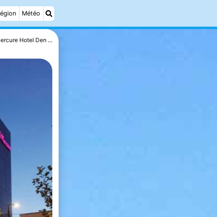
égion
Météo
ercure Hotel Den ...