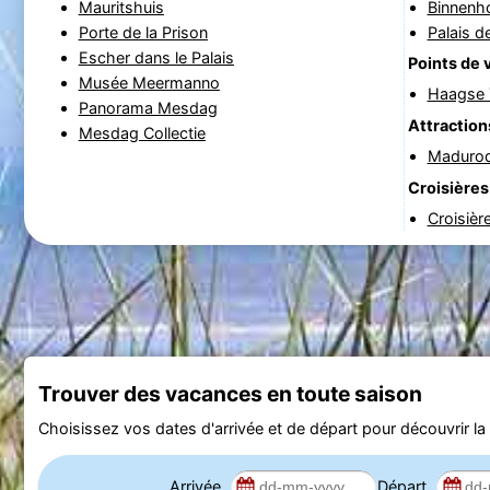
Mauritshuis
Binnenh
Porte de la Prison
Palais de
Escher dans le Palais
Points de 
Musée Meermanno
Haagse T
Panorama Mesdag
Attraction
Mesdag Collectie
Maduro
Croisières
Croisièr
Trouver des vacances en toute saison
Choisissez vos dates d'arrivée et de départ pour découvrir la d
Arrivée
Départ