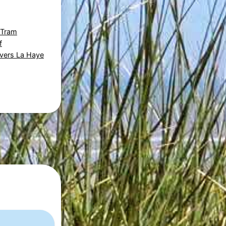
 Tram
f
avers La Haye