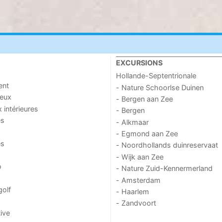
EXCURSIONS
Hollande-Septentrionale
ent
- Nature Schoorlse Duinen
jeux
- Bergen aan Zee
x intérieures
- Bergen
es
- Alkmaar
- Egmond aan Zee
es
- Noordhollands duinreservaat
- Wijk aan Zee
o
- Nature Zuid-Kennermerland
- Amsterdam
golf
- Haarlem
- Zandvoort
ive