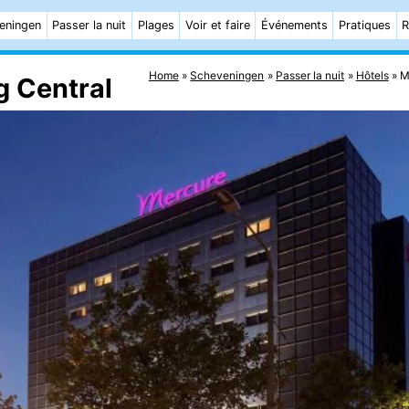
eningen
Passer la nuit
Plages
Voir et faire
Événements
Pratiques
R
Home
Scheveningen
Passer la nuit
Hôtels
M
g Central