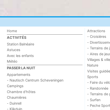
Home
Attractions
- Croisières
ACTIVITÉS
- Divertissem
Station Balnéaire
- Terrains de 
Astuces
- Aires de jeu
Avec les enfants
Villages & vill
Météo
Nature
PASSER LA NUIT
Visites guidé
Appartements
Sports
- Nautisch Centrum Scheveningen
- Faire du vél
Campings
- Randonnée
Chambre d'hôtes
- Terrains de 
Chaumières
- Surfen
- Duinrell
- Peche Sport
- Kijkduin