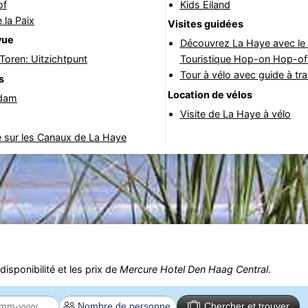
of
Kids Eiland
 la Paix
Visites guidées
vue
Découvrez La Haye avec le
oren: Uitzichtpunt
Touristique Hop-on Hop-of
Tour à vélo avec guide à tr
s
Location de vélos
dam
Visite de La Haye à vélo
e sur les Canaux de La Haye
isponibilité et les prix de
Mercure Hotel Den Haag Central
.
Chercher et trouver