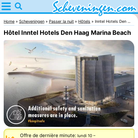
Home
Scheveningen
Home
Scheveningen
Passer la nuit
Hôtels
Inntel Hotels Den ...
Hôtel Inntel Hotels Den Haag Marina Beach
Astuces
Avec
les
Passer
enfants
la
Appartements
nuit
-
Nautisch
Campings
Centrum
Chambre
Scheveningen
d'hôtes
Chaumières
Offre de dernière minute:
lundi 10
–