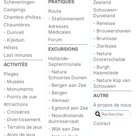
PRATIQUES
Scheveningen
Zeeland
Campings
Schouwen-
Route
Duiveland
Chambre d'hôtes
- Stationnement
- Renesse
Chaumières
Adresses
- Brouwershaven
Médicales
- Duinrell
- Bruinisse
Forum
- Kijkduin
- Zierikzee
Hôtels
EXCURSIONS
- Nature
Last minutes
Hollande-
Oosterschelde
Septentrionale
ACTIVITÉS
- Burgh
- Nature
Haamstede
Plages
Schoorlse Duinen
- Nature Kop van
- Musées
- Bergen aan Zee
Schouwen
- Monuments
- Bergen
AUTRE
- Points de vue
- Alkmaar
Attractions
À propos de nous
- Egmond aan Zee
- Croisières
- Noordhollands
- Divertissement
duinreservaat
Contact
- Terrains de jeux
- Wijk aan Zee
- Aires de jeux