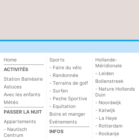
Zierikzee
-
Nature
-
Oosterschelde
Burgh
-
Haamstede
Nature
Météo
Home
Sports
Hollande-
Méridionale
Kop
Contact
- Faire du vélo
ACTIVITÉS
- Leiden
- Randonnée
Station Balnéaire
Bollenstreek
van
- Terrains de golf
Astuces
- Nature Hollands
- Surfen
Avec les enfants
Duin
Schouwen
- Peche Sportive
Météo
- Noordwijk
- Equitation
- Katwijk
PASSER LA NUIT
Boire et manger
- La Haye
Appartements
Événements
- Rotterdam
- Nautisch
INFOS
- Rockanje
Centrum