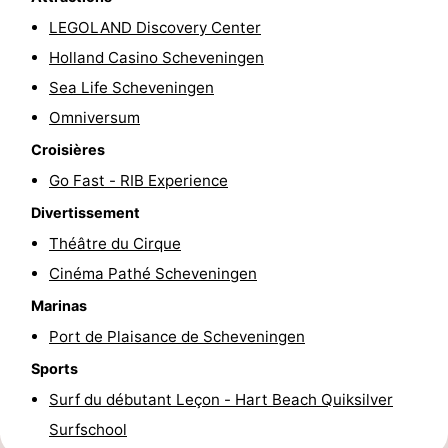
LEGOLAND Discovery Center
Faire
-
Holland Casino Scheveningen
du
Randonnée
-
Sea Life Scheveningen
Omniversum
vélo
Terrains
-
Croisières
de
Surfen
-
Go Fast - RIB Experience
golf
Peche
-
Divertissement
Théâtre du Cirque
Sportive
Equitation
Boire
Cinéma Pathé Scheveningen
et
Événements
Marinas
Port de Plaisance de Scheveningen
manger
Pratiques
Sports
Forum
Surf du débutant Leçon - Hart Beach Quiksilver
Surfschool
Route