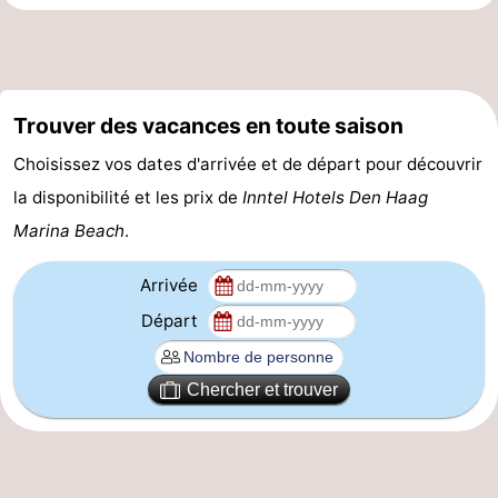
-
Stationnement
Adresses
Trouver des vacances en toute saison
Médicales
Région
Choisissez vos dates d'arrivée et de départ pour découvrir
Hollande-
la disponibilité et les prix de
Inntel Hotels Den Haag
Marina Beach
.
Septentrionale
-
Nature
-
Arrivée
Départ
Schoorlse
Bergen
-
Duinen
aan
Bergen
-
Chercher et trouver
Zee
Alkmaar
-
Egmond
-