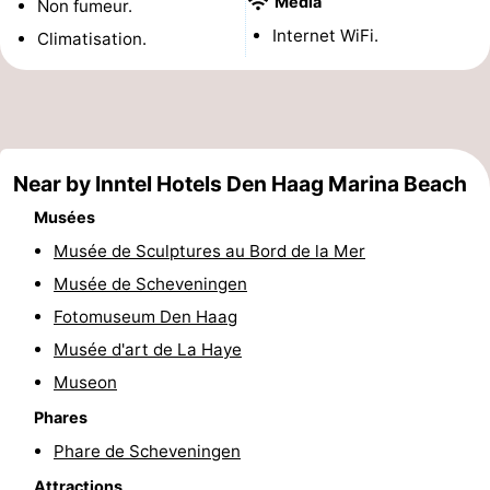
Media
Non fumeur.
Points
Attractions
Internet WiFi.
Climatisation.
de
-
vue
Croisières
-
Divertissement
-
Near by Inntel Hotels Den Haag Marina Beach
Musées
Terrains
-
Musée de Sculptures au Bord de la Mer
de
Aires
Villages
Musée de Scheveningen
Fotomuseum Den Haag
jeux
de
&
Nature
Musée d'art de La Haye
jeux
villes
Visites
Museon
Phares
intérieures
guidées
Sports
Phare de Scheveningen
-
Attractions