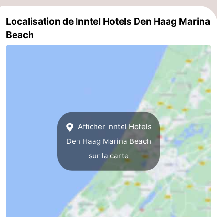
aan
Noordhollands
-
Localisation de Inntel Hotels Den Haag Marina
Beach
Zee
duinreservaat
Wijk
-
aan
Nature
-
Zee
Zuid-
Amsterdam
-
Kennermerland
Haarlem
-
Zandvoort
Hollande-
Afficher Inntel Hotels
Den Haag Marina Beach
Méridionale
-
sur la carte
Leiden
Bollenstreek
-
Nature
-