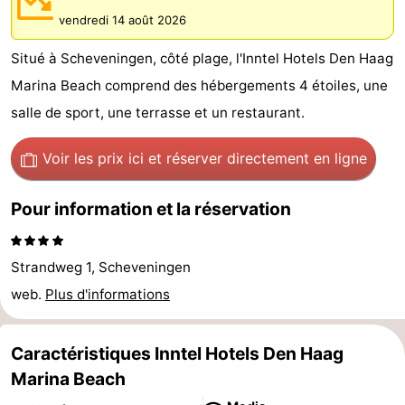
vendredi 14 août 2026
-
Situé à Scheveningen, côté plage, l'Inntel Hotels Den Haag
Duinrell
-
Marina Beach comprend des hébergements 4 étoiles, une
Kijkduin
Hôtels
salle de sport, une terrasse et un restaurant.
Last
Voir les prix ici
et réserver directement en ligne
minutes
Plages
Pour information et la réservation
Voir
et
Lieux
Strandweg 1, Scheveningen
web.
Plus d'informations
faire
d'intérêt
-
Musées
-
Caractéristiques Inntel Hotels Den Haag
Marina Beach
Monuments
-