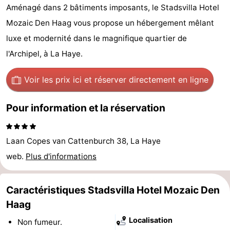
Aménagé dans 2 bâtiments imposants, le Stadsvilla Hotel
-
Mozaic Den Haag vous propose un hébergement mêlant
Duinrell
-
luxe et modernité dans le magnifique quartier de
l'Archipel, à La Haye.
Kijkduin
Hôtels
Voir les prix ici
et réserver directement en ligne
Last
minutes
Plages
Pour information et la réservation
Voir
Laan Copes van Cattenburch 38, La Haye
et
Lieux
web.
Plus d'informations
faire
d'intérêt
-
Caractéristiques Stadsvilla Hotel Mozaic Den
Musées
-
Haag
Monuments
-
Localisation
Non fumeur.