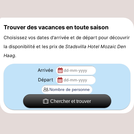
-
Stationnement
Adresses
Trouver des vacances en toute saison
Médicales
Région
Choisissez vos dates d'arrivée et de départ pour découvrir
la disponibilité et les prix de
Stadsvilla Hotel Mozaic Den
Hollande-
Haag
.
Septentrionale
-
Arrivée
Nature
-
Départ
Schoorlse
Bergen
-
Chercher et trouver
Duinen
aan
Bergen
-
Zee
Alkmaar
-
Egmond
-