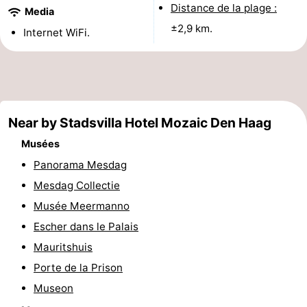
Distance de la plage :
Media
Points
Attractions
±2,9 km.
Internet WiFi.
de
-
vue
Croisières
-
Divertissement
-
Near by Stadsvilla Hotel Mozaic Den Haag
Terrains
-
Musées
Panorama Mesdag
de
Aires
Villages
Mesdag Collectie
jeux
de
&
Nature
Musée Meermanno
Escher dans le Palais
jeux
villes
Visites
Mauritshuis
intérieures
guidées
Sports
Porte de la Prison
Museon
-