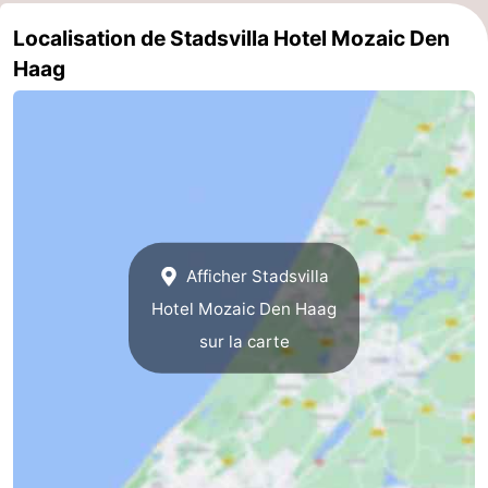
aan
Noordhollands
-
Localisation de Stadsvilla Hotel Mozaic Den
Haag
Zee
duinreservaat
Wijk
-
aan
Nature
-
Zee
Zuid-
Amsterdam
-
Kennermerland
Haarlem
-
Afficher Stadsvilla
Zandvoort
Hollande-
Hotel Mozaic Den Haag
Méridionale
-
sur la carte
Leiden
Bollenstreek
-
Nature
-