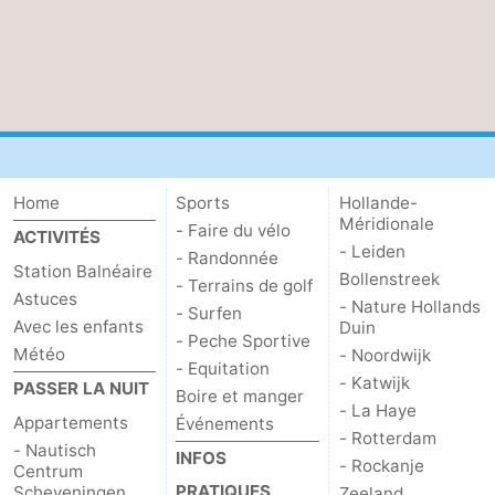
Zierikzee
-
Nature
-
Oosterschelde
Burgh
-
Haamstede
Nature
Météo
Home
Sports
Hollande-
Méridionale
- Faire du vélo
ACTIVITÉS
Kop
Contact
- Leiden
- Randonnée
Station Balnéaire
Bollenstreek
- Terrains de golf
van
Astuces
- Nature Hollands
- Surfen
Avec les enfants
Duin
Schouwen
- Peche Sportive
Météo
- Noordwijk
- Equitation
- Katwijk
PASSER LA NUIT
Boire et manger
- La Haye
Appartements
Événements
- Rotterdam
- Nautisch
INFOS
- Rockanje
Centrum
PRATIQUES
Scheveningen
Zeeland