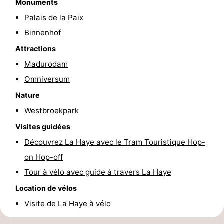
Monuments
Faire
-
Palais de la Paix
Binnenhof
du
Randonnée
-
Attractions
vélo
Terrains
-
Madurodam
Omniversum
de
Surfen
-
Nature
golf
Peche
-
Westbroekpark
Sportive
Equitation
Boire
Visites guidées
Découvrez La Haye avec le Tram Touristique Hop-
et
Événements
on Hop-off
manger
Pratiques
Tour à vélo avec guide à travers La Haye
Location de vélos
Forum
Visite de La Haye à vélo
Route