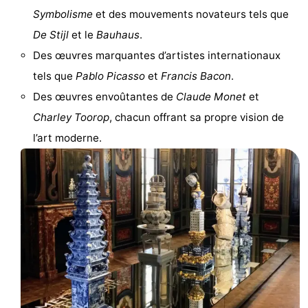
Symbolisme
et des mouvements novateurs tels que
Faire
-
De Stijl
et le
Bauhaus
.
du
Randonnée
-
Des œuvres marquantes d’artistes internationaux
tels que
Pablo Picasso
et
Francis Bacon
.
vélo
Terrains
-
Des œuvres envoûtantes de
Claude Monet
et
de
Surfen
-
Charley Toorop
, chacun offrant sa propre vision de
l’art moderne.
golf
Peche
-
Sportive
Equitation
Boire
et
Événements
manger
Pratiques
Forum
Route