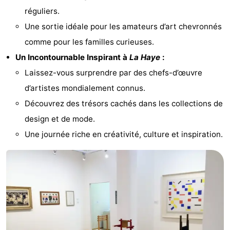
réguliers.
Hollands
Noordwijk
-
Une sortie idéale pour les amateurs d’art chevronnés
Duin
Katwijk
-
comme pour les familles curieuses.
Un Incontournable Inspirant à
La Haye
:
La
-
Laissez-vous surprendre par des chefs-d’œuvre
Haye
Rotterdam
-
d’artistes mondialement connus.
Découvrez des trésors cachés dans les collections de
Rockanje
Zeeland
design et de mode.
Schouwen-
Une journée riche en créativité, culture et inspiration.
Duiveland
-
Renesse
-
Brouwershaven
-
Bruinisse
-