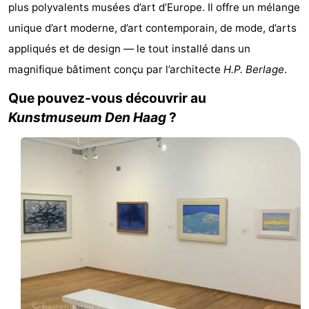
plus polyvalents musées d’art d’Europe. Il offre un mélange
-
unique d’art moderne, d’art contemporain, de mode, d’arts
Duinrell
-
appliqués et de design — le tout installé dans un
magnifique bâtiment conçu par l’architecte
H.P. Berlage
.
Kijkduin
Hôtels
Que pouvez-vous découvrir au
Last
Kunstmuseum Den Haag
?
minutes
Plages
Voir
et
Lieux
faire
d'intérêt
-
Musées
-
Monuments
-