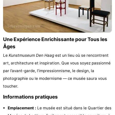
Zierikzee
-
Nature
-
Oosterschelde
Burgh
-
Une Expérience Enrichissante pour Tous les
Haamstede
Nature
Météo
Âges
Le
Kunstmuseum Den Haag
est un lieu où se rencontrent
Kop
Contact
art, architecture et inspiration. Que vous soyez passionné
van
par l’avant-garde, l’impressionnisme, le design, la
photographie ou le modernisme — ce musée saura vous
Schouwen
toucher.
Informations pratiques
Emplacement :
Le musée est situé dans le Quartier des