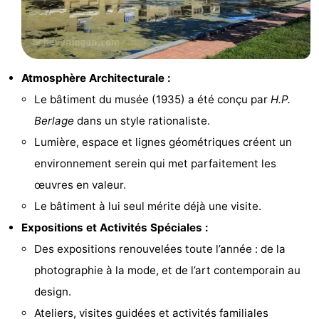
aan
Noordhollands
-
Zee
duinreservaat
Wijk
-
Atmosphère Architecturale :
aan
Nature
-
Le bâtiment du musée (1935) a été conçu par
H.P.
Zee
Zuid-
Amsterdam
-
Berlage
dans un style rationaliste.
Lumière, espace et lignes géométriques créent un
Kennermerland
Haarlem
-
environnement serein qui met parfaitement les
Zandvoort
Hollande-
œuvres en valeur.
Le bâtiment à lui seul mérite déjà une visite.
Méridionale
-
Expositions et Activités Spéciales :
Leiden
Bollenstreek
Des expositions renouvelées toute l’année : de la
photographie à la mode, et de l’art contemporain au
-
design.
Nature
-
Ateliers, visites guidées et activités familiales