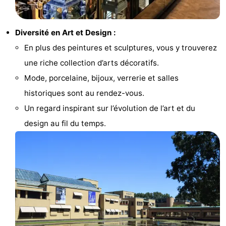
-
Diversité en Art et Design :
Stationnement
Adresses
En plus des peintures et sculptures, vous y trouverez
Médicales
Région
une riche collection d’arts décoratifs.
Mode, porcelaine, bijoux, verrerie et salles
Hollande-
historiques sont au rendez-vous.
Septentrionale
-
Un regard inspirant sur l’évolution de l’art et du
design au fil du temps.
Nature
-
Schoorlse
Bergen
-
Duinen
aan
Bergen
-
Zee
Alkmaar
-
Egmond
-