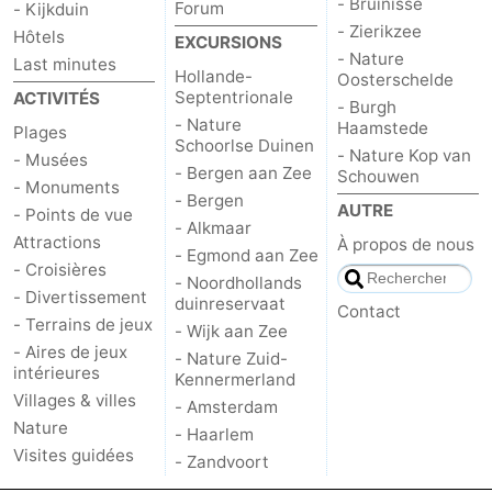
- Bruinisse
Forum
- Kijkduin
- Zierikzee
Hôtels
EXCURSIONS
- Nature
Last minutes
Hollande-
Oosterschelde
Septentrionale
ACTIVITÉS
- Burgh
- Nature
Haamstede
Plages
Schoorlse Duinen
- Nature Kop van
- Musées
- Bergen aan Zee
Schouwen
- Monuments
- Bergen
AUTRE
- Points de vue
- Alkmaar
Attractions
À propos de nous
- Egmond aan Zee
- Croisières
- Noordhollands
- Divertissement
duinreservaat
Contact
- Terrains de jeux
- Wijk aan Zee
- Aires de jeux
- Nature Zuid-
intérieures
Kennermerland
Villages & villes
- Amsterdam
Nature
- Haarlem
Visites guidées
- Zandvoort