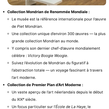
Points
Attractions
Collection Mondrian de Renommée Mondiale :
de
-
Le musée est la référence internationale pour l’œuvre
de
Piet Mondrian
.
vue
Croisières
-
Une collection unique d’environ 300 œuvres — la plus
Divertissement
-
grande collection Mondrian au monde.
Y compris son dernier chef-d’œuvre mondialement
Terrains
-
célèbre :
Victory Boogie Woogie
.
de
Aires
Villages
Suivez l’évolution de Mondrian du figuratif à
l’abstraction totale — un voyage fascinant à travers
jeux
de
&
Nature
l’art moderne.
jeux
villes
Visites
Collection de Premier Plan d’Art Moderne :
Un vaste aperçu de l’art néerlandais depuis le début
intérieures
guidées
Sports
du XIXᵉ siècle.
-
Un focus particulier sur l’
École de La Haye
, le