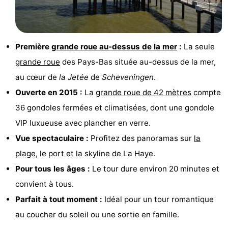
Zierikzee
-
Nature
-
Première
grande roue au-dessus de la mer
:
La seule
grande roue
des Pays-Bas située au-dessus de la mer,
Oosterschelde
Burgh
-
au cœur de
la Jetée
de
Scheveningen
.
Haamstede
Nature
Météo
Ouverte en 2015 :
La
grande roue de 42 mètres
compte
36 gondoles fermées et climatisées, dont une gondole
Kop
Contact
VIP luxueuse avec plancher en verre.
van
Vue spectaculaire :
Profitez des panoramas sur
la
plage
, le port et la skyline de La Haye.
Schouwen
Pour tous les âges :
Le tour dure environ 20 minutes et
convient à tous.
Parfait à tout moment :
Idéal pour un tour romantique
au coucher du soleil ou une sortie en famille.