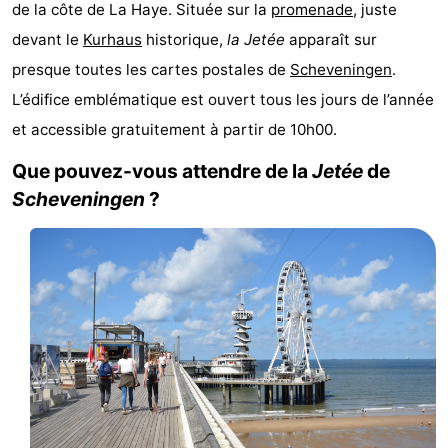
de la côte de La Haye. Située sur la
promenade
, juste
-
devant le
Kurhaus
historique,
la Jetée
apparaît sur
presque toutes les cartes postales de
Scheveningen
.
Duinrell
-
L’édifice emblématique est ouvert tous les jours de l’année
Kijkduin
Hôtels
et accessible gratuitement à partir de 10h00.
Last
Que pouvez-vous attendre de la
Jetée
de
Scheveningen
?
minutes
Plages
Voir
et
Lieux
faire
d'intérêt
-
Musées
-
Monuments
-