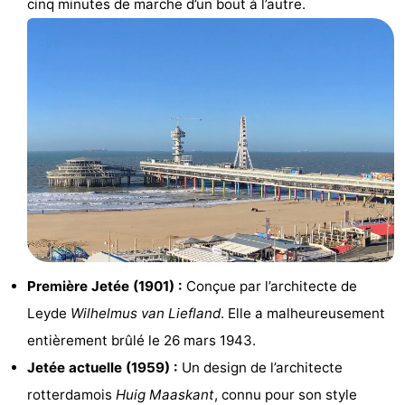
cinq minutes de marche d’un bout à l’autre.
aan
Noordhollands
-
Zee
duinreservaat
Wijk
-
aan
Nature
-
Zee
Zuid-
Amsterdam
-
Kennermerland
Haarlem
-
Zandvoort
Hollande-
Méridionale
-
Première Jetée (1901) :
Conçue par l’architecte de
Leyde
Wilhelmus van Liefland
. Elle a malheureusement
Leiden
Bollenstreek
entièrement brûlé le 26 mars 1943.
-
Jetée actuelle (1959) :
Un design de l’architecte
rotterdamois
Huig Maaskant
, connu pour son style
Nature
-