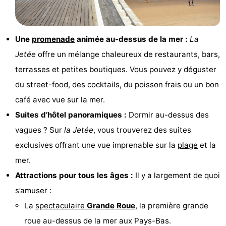
Points
Attractions
de
-
Une
promenade
animée au-dessus de la mer :
La
Jetée
offre un mélange chaleureux de restaurants, bars,
vue
Croisières
-
terrasses et petites boutiques. Vous pouvez y déguster
Divertissement
-
du street-food, des cocktails, du poisson frais ou un bon
café avec vue sur la mer.
Terrains
-
Suites d’hôtel panoramiques :
Dormir au-dessus des
de
Aires
Villages
vagues ? Sur
la Jetée
, vous trouverez des suites
exclusives offrant une vue imprenable sur la
plage
et la
jeux
de
&
Nature
mer.
jeux
villes
Visites
Attractions pour tous les âges :
Il y a largement de quoi
s’amuser :
intérieures
guidées
Sports
La
spectaculaire
Grande Roue
, la première grande
-
roue au-dessus de la mer aux Pays-Bas.