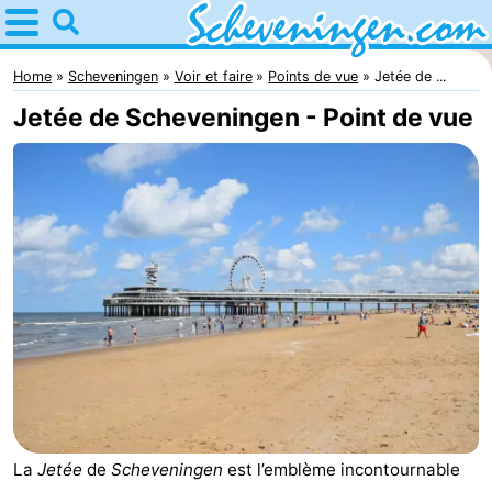
Home
Scheveningen
Home
Scheveningen
Voir et faire
Points de vue
Jetée de ...
Jetée de Scheveningen - Point de vue
Astuces
Avec
les
Passer
enfants
la
Appartements
nuit
-
Nautisch
Campings
Centrum
Chambre
La
Jetée
de
Scheveningen
est l’emblème incontournable
Scheveningen
d'hôtes
Chaumières