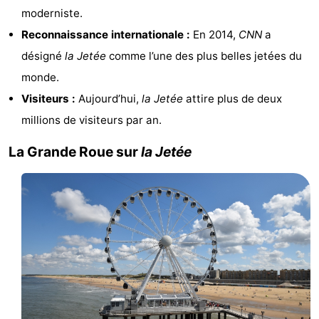
moderniste.
Hollands
Noordwijk
-
Reconnaissance internationale :
En 2014,
CNN
a
désigné
la Jetée
comme l’une des plus belles jetées du
Duin
Katwijk
-
monde.
La
-
Visiteurs :
Aujourd’hui,
la Jetée
attire plus de deux
millions de visiteurs par an.
Haye
Rotterdam
-
La Grande Roue sur
la Jetée
Rockanje
Zeeland
Schouwen-
Duiveland
-
Renesse
-
Brouwershaven
-
Bruinisse
-