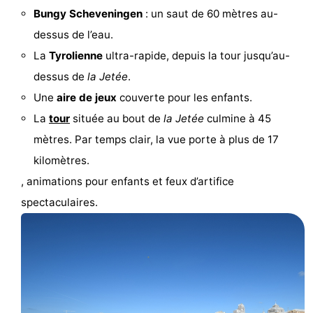
Bungy Scheveningen
: un saut de 60 mètres au-
Faire
-
dessus de l’eau.
du
Randonnée
-
La
Tyrolienne
ultra-rapide, depuis la tour jusqu’au-
dessus de
la Jetée
.
vélo
Terrains
-
Une
aire de jeux
couverte pour les enfants.
de
Surfen
-
La
tour
située au bout de
la Jetée
culmine à 45
mètres. Par temps clair, la vue porte à plus de 17
golf
Peche
-
kilomètres.
Sportive
Equitation
Boire
, animations pour enfants et feux d’artifice
spectaculaires.
et
Événements
manger
Pratiques
Forum
Route