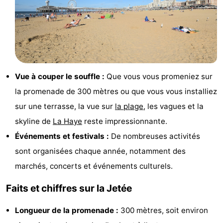
-
Stationnement
Adresses
Médicales
Région
Vue à couper le souffle :
Que vous vous promeniez sur
Hollande-
la promenade de 300 mètres ou que vous vous installiez
Septentrionale
-
sur une terrasse, la vue sur
la plage
, les vagues et la
skyline de
La Haye
reste impressionnante.
Nature
-
Événements et festivals :
De nombreuses activités
Schoorlse
Bergen
-
sont organisées chaque année, notamment des
marchés, concerts et événements culturels.
Duinen
aan
Bergen
-
Faits et chiffres sur la Jetée
Zee
Alkmaar
-
Longueur de la promenade :
300 mètres, soit environ
Egmond
-