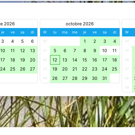
re 2026
octobre 2026
je
ve
sa
di
W
lu
ma
me
je
ve
sa
di
W
3
4
5
6
1
2
3
4
40
44
10
11
12
13
5
6
7
8
9
10
11
41
45
17
18
19
20
12
13
14
15
16
17
18
42
46
24
25
26
27
19
20
21
22
23
24
25
43
47
26
27
28
29
30
31
44
48
49