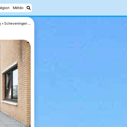
égion
Météo
n
Scheveningen ...