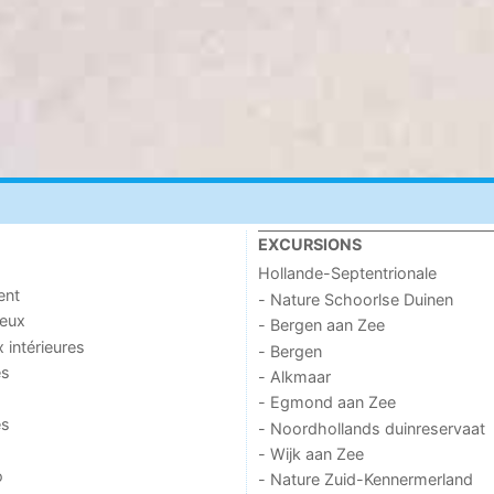
EXCURSIONS
Hollande-Septentrionale
ent
- Nature Schoorlse Duinen
jeux
- Bergen aan Zee
x intérieures
- Bergen
es
- Alkmaar
- Egmond aan Zee
es
- Noordhollands duinreservaat
- Wijk aan Zee
o
- Nature Zuid-Kennermerland