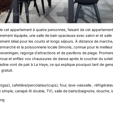
de cet appartement à quatre personnes, faisant de cet appartement
èrement équipée, une salle de bain spacieuse avec salon er et salle
tement idéal pour les courts et longs séjours. À distance de marche
rmarché et la poissonnerie locale Simonis, connue pour le meilleur
 Scheveningen, regorge d'attractions et de pavillons de plage. Prome
 roue et enfilez vos chaussures de danse après le coucher du soleil 
citadine vont de pair à La Haye, ce qui explique pourquoi tant de gen
gratuit.
az), cafetière/percolateur(cups), four, lave-vaisselle , réfrigérateur
 simple, canapé-lit double, TV), salle de bains(baignoire, douche, 
ing