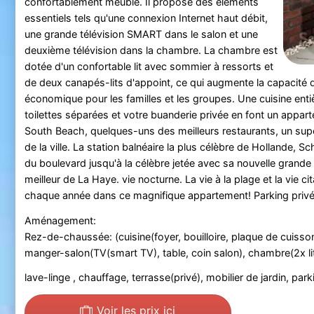
confortablement meublé. Il propose des éléments
essentiels tels qu'une connexion Internet haut débit,
une grande télévision SMART dans le salon et une
deuxième télévision dans la chambre. La chambre est
dotée d'un confortable lit avec sommier à ressorts et
de deux canapés-lits d'appoint, ce qui augmente la capacité 
économique pour les familles et les groupes. Une cuisine enti
toilettes séparées et votre buanderie privée en font un appar
South Beach, quelques-uns des meilleurs restaurants, un supe
de la ville. La station balnéaire la plus célèbre de Hollande,
du boulevard jusqu'à la célèbre jetée avec sa nouvelle grande
meilleur de La Haye. vie nocturne. La vie à la plage et la vie 
chaque année dans ce magnifique appartement! Parking privé 
Aménagement:
Rez-de-chaussée: (cuisine(foyer, bouilloire, plaque de cuisson(g
manger-salon(TV(smart TV), table, coin salon), chambre(2x lit
lave-linge , chauffage, terrasse(privé), mobilier de jardin, park
Voir les prix ici