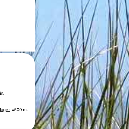
in.
lage :
±500 m.