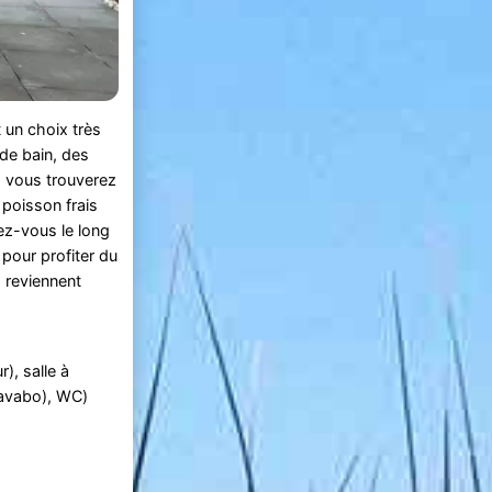
 un choix très
 de bain, des
, vous trouverez
 poisson frais
nez-vous le long
pour profiter du
s reviennent
), salle à
lavabo), WC)