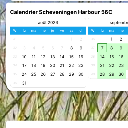
Calendrier Scheveningen Harbour 56C
août 2026
septemb
W
lu
ma
me
je
ve
sa
di
W
lu
ma
me
1
2
1
2
31
36
3
4
5
6
7
8
9
7
8
9
32
37
10
11
12
13
14
15
16
14
15
16
33
38
17
18
19
20
21
22
23
21
22
23
34
39
24
25
26
27
28
29
30
28
29
30
35
40
31
36