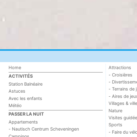
Home
Attractions
- Croisières
ACTIVITÉS
- Divertissem
Station Balnéaire
- Terrains de 
Astuces
- Aires de jeu
Avec les enfants
Villages & vill
Météo
Nature
PASSER LA NUIT
Visites guidé
Appartements
Sports
- Nautisch Centrum Scheveningen
- Faire du vél
Campings