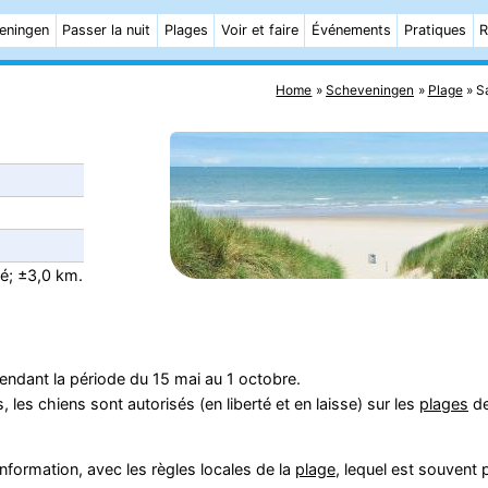
eningen
Passer la nuit
Plages
Voir et faire
Événements
Pratiques
R
Home
Scheveningen
Plage
S
té; ±3,0 km.
ndant la période du 15 mai au 1 octobre.
es chiens sont autorisés (en liberté et en laisse) sur les
plages
d
formation, avec les règles locales de la
plage
, lequel est souvent 