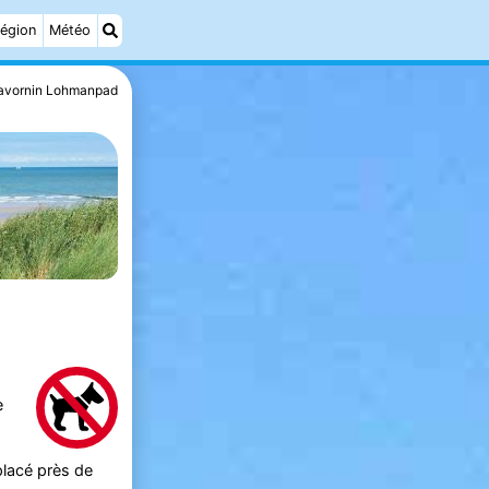
égion
Météo
avornin Lohmanpad
e
placé près de