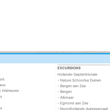
EXCURSIONS
Hollande-Septentrionale
ent
- Nature Schoorlse Duinen
jeux
- Bergen aan Zee
x intérieures
- Bergen
es
- Alkmaar
- Egmond aan Zee
es
- Noordhollands duinreservaat