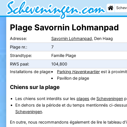
Schev
Plage Savornin Lohmanpad
Adresse:
Savornin Lohmanpad
, Den Haag
Plage nr.:
7
Strandtype:
Famille Plage
RWS paal:
104,800
Installations de plage:
Parking
Havenkwartier
est à proximi
Pavillon de plage
Chiens sur la plage
Les chiens sont interdits sur les
plages
de
Scheveningen
pe
En dehors de la période et du temps mentionnés ci-dessus, l
Scheveningen
.
En outre, nous recommandons également de lire le tableau d'in