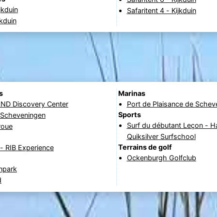
jkduin
Safaritent 4 - Kijkduin
jkduin
s
Marinas
D Discovery Center
Port de Plaisance de Schev
Sports
e Scheveningen
Surf du débutant Leçon - H
roue
Quiksilver Surfschool
Terrains de golf
- RIB Experience
Ockenburgh Golfclub
npark
d