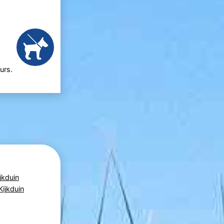
urs.
jkduin
Kijkduin