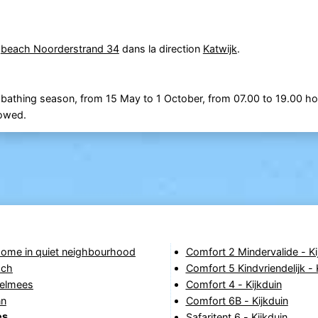
a
beach Noorderstrand 34
dans la direction
Katwijk
.
 bathing season, from 15 May to 1 October, from 07.00 to 19.00 ho
lowed.
home in quiet neighbourhood
Comfort 2 Mindervalide - Ki
ach
Comfort 5 Kindvriendelijk - 
elmees
Comfort 4 - Kijkduin
nn
Comfort 6B - Kijkduin
es
Safaritent 6 - Kijkduin