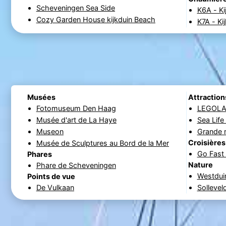
Scheveningen Sea Side
K6A - Ki
Cozy Garden House kijkduin Beach
K7A - Ki
Musées
Attraction
Fotomuseum Den Haag
LEGOLAN
Musée d'art de La Haye
Sea Lif
Museon
Grande 
Croisières
Musée de Sculptures au Bord de la Mer
Go Fast 
Phares
Nature
Phare de Scheveningen
Westdui
Points de vue
De Vulkaan
Sollevel