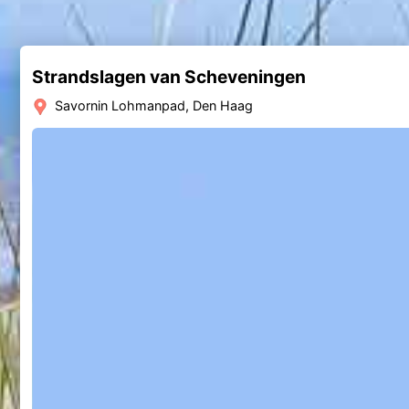
Strandslagen van Scheveningen
Savornin Lohmanpad, Den Haag