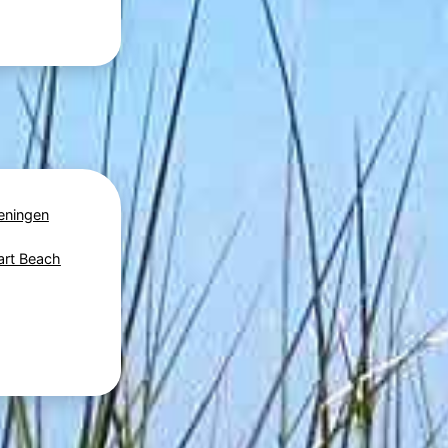
eningen
art Beach